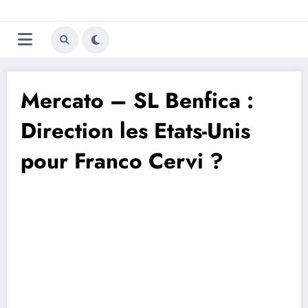
Aller
Trivela
L'actualité du football
au
contenu
portugais
Mercato – SL Benfica :
Direction les Etats-Unis
pour Franco Cervi ?