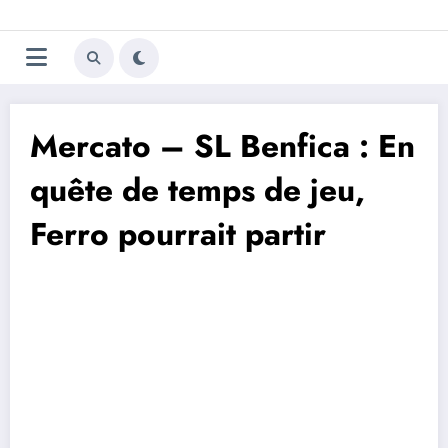
Aller
Trivela
L'actualité du football
au
contenu
portugais
Mercato – SL Benfica : En
quête de temps de jeu,
Ferro pourrait partir