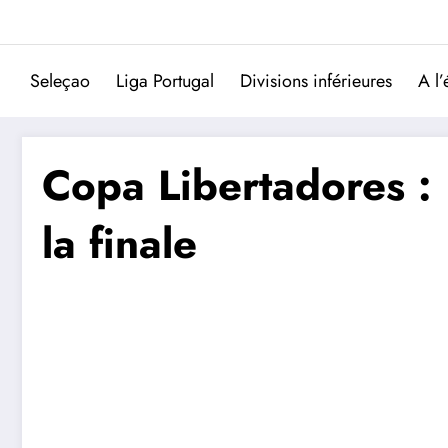
Aller
au
contenu
Seleçao
Liga Portugal
Divisions inférieures
A l’
Copa Libertadores : 
la finale