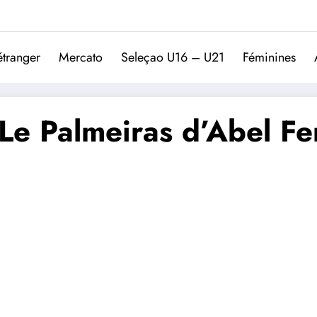
Trivela
L'actualité du football port
étranger
Mercato
Seleçao U16 – U21
Féminines
Le Palmeiras d’Abel Fer