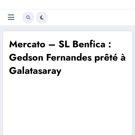
Aller
Trivela
L'actualité du football
au
contenu
portugais
Mercato – SL Benfica :
Gedson Fernandes prêté à
Galatasaray