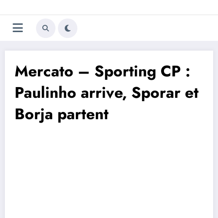
Aller
Trivela
L'actualité du football
au
contenu
portugais
Mercato – Sporting CP :
Paulinho arrive, Sporar et
Borja partent