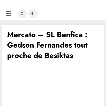
Aller
Trivela
L'actualité du football
au
contenu
portugais
Mercato – SL Benfica :
Gedson Fernandes tout
proche de Besiktas