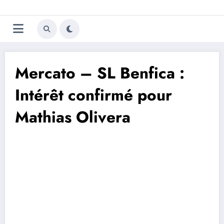
Aller
Trivela
L'actualité du football
au
contenu
portugais
Mercato – SL Benfica :
Intérêt confirmé pour
Mathias Olivera