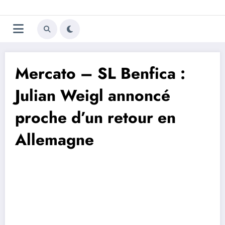
Aller
Trivela
L'actualité du football
au
contenu
portugais
Mercato – SL Benfica :
Julian Weigl annoncé
proche d’un retour en
Allemagne