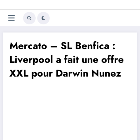
Aller
Trivela
L'actualité du football
au
contenu
portugais
Mercato – SL Benfica :
Liverpool a fait une offre
XXL pour Darwin Nunez