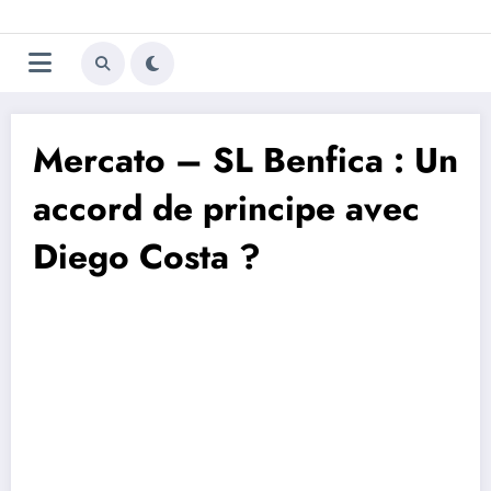
Aller
Trivela
L'actualité du football
au
contenu
portugais
Mercato – SL Benfica : Un
accord de principe avec
Diego Costa ?