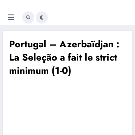
Aller
Trivela
L'actualité du football
au
contenu
portugais
Portugal – Azerbaïdjan :
La Seleção a fait le strict
minimum (1-0)