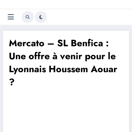
Aller
Trivela
L'actualité du football
au
contenu
portugais
Mercato – SL Benfica :
Une offre à venir pour le
Lyonnais Houssem Aouar
?