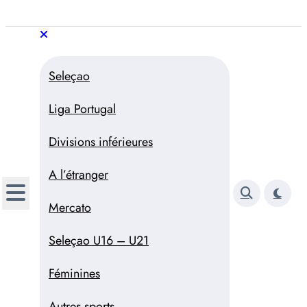
Aller
au
Trivela
L'actualité du football
contenu
portugais
Trivela
L'actualité du football portugais
Seleçao
Liga Portugal
Divisions inférieures
A l’étranger
Mercato
Seleçao U16 – U21
Féminines
Autres sports