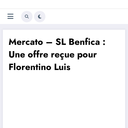
Aller
Trivela
L'actualité du football
au
contenu
portugais
Mercato – SL Benfica :
Une offre reçue pour
Florentino Luis