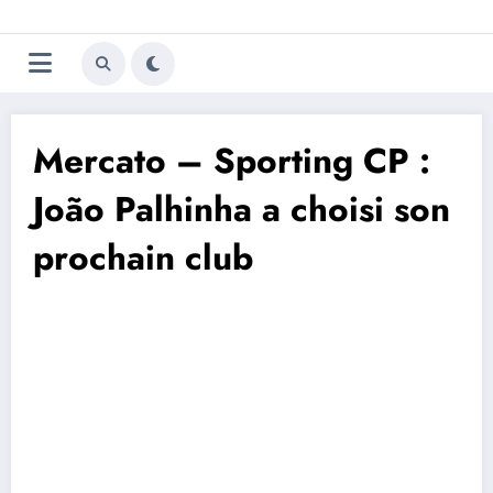
Aller
Trivela
L'actualité du football
au
contenu
portugais
Mercato – Sporting CP :
João Palhinha a choisi son
prochain club