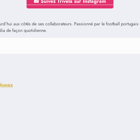
📸 Suivez Trivela sur Instagram
jourd’hui aux côtés de ses collaborateurs. Passionné par le football portuga
édia de façon quotidienne.
 Nunez