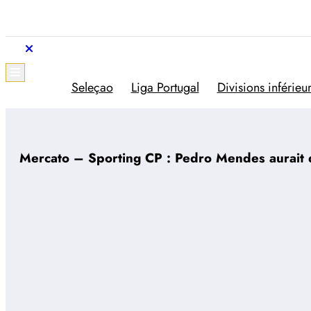
Aller
au
contenu
Trivela
L'actualité du football portugais
Seleçao
Liga Portugal
Divisions inférieu
Mercato – Sporting CP : Pedro Mendes aurait 