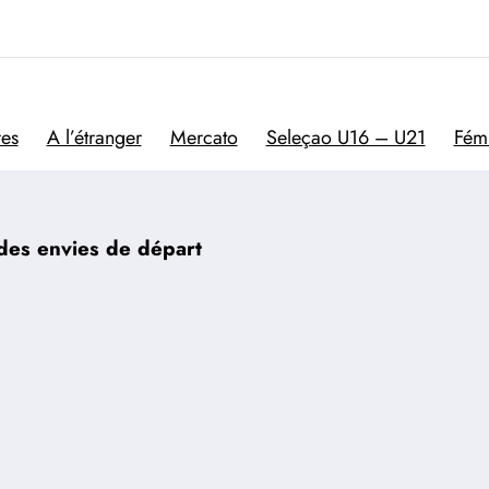
Trivela
L'actualité du football por
res
A l’étranger
Mercato
Seleçao U16 – U21
Fém
des envies de départ