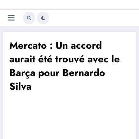
Aller
Trivela
L'actualité du football
au
contenu
portugais
Mercato : Un accord
aurait été trouvé avec le
Barça pour Bernardo
Silva