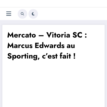
Aller
Trivela
L'actualité du football
au
contenu
portugais
Mercato – Vitoria SC :
Marcus Edwards au
Sporting, c’est fait !