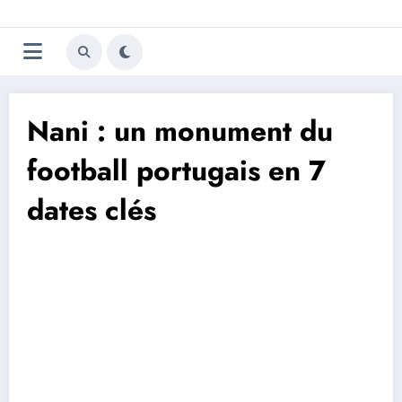
Aller
Trivela
L'actualité du football
au
contenu
portugais
Nani : un monument du
football portugais en 7
dates clés