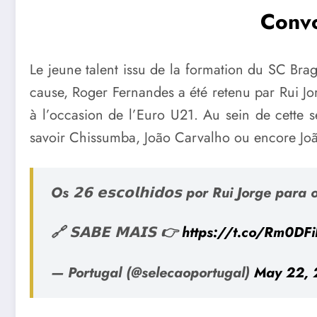
Convo
Le jeune talent issu de la formation du SC Bra
cause, Roger Fernandes a été retenu par Rui Jor
à l’occasion de l’Euro U21. Au sein de cette 
savoir Chissumba, João Carvalho ou encore Jo
Os 𝟮𝟲 𝗲𝘀𝗰𝗼𝗹𝗵𝗶𝗱𝗼𝘀 por Rui Jorge p
🔗 𝗦𝗔𝗕𝗘 𝗠𝗔𝗜𝗦 👉
https://t.co/Rm0DFi
— Portugal (@selecaoportugal)
May 22,