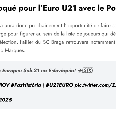
qué pour l’Euro U21 avec le Po
ga aura donc prochainement l’opportunité de faire se
ge pour figurer au sein de la liste de joueurs qui d
sélection, l’ailier du SC Braga retrouvera notammen
ão Marques.
ara o Europeu Sub-21 na Eslováquia! ✈️🇸🇰
liOV
#FazHistória
|
#U21EURO
pic.twitter.com
 2025