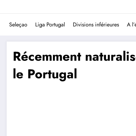
Aller
au
contenu
Seleçao
Liga Portugal
Divisions inférieures
A l’
Récemment naturalisé
le Portugal