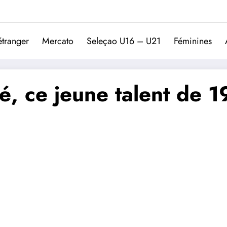
Trivela
L'actualité du football port
étranger
Mercato
Seleçao U16 – U21
Féminines
, ce jeune talent de 1