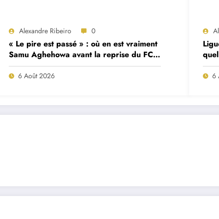
Alexandre Ribeiro
0
A
« Le pire est passé » : où en est vraiment
Ligu
Samu Aghehowa avant la reprise du FC
quel
Porto ?
mat
6 Août 2026
6 