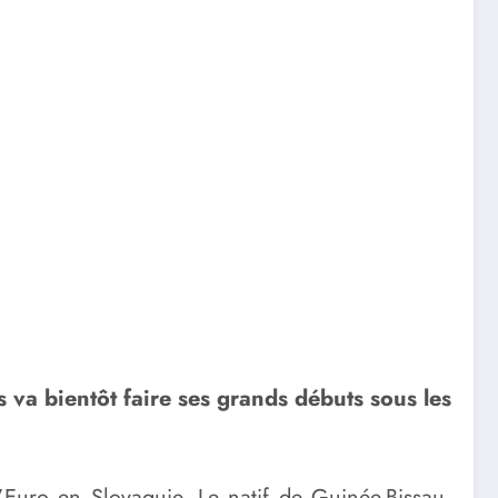
va bientôt faire ses grands débuts sous les
’Euro en Slovaquie. Le natif de Guinée-Bissau,