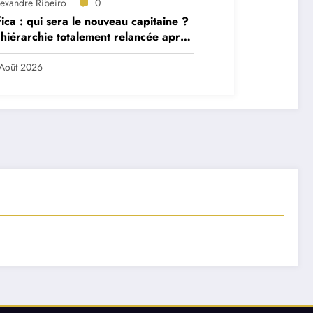
lexandre Ribeiro
0
ica : qui sera le nouveau capitaine ?
hiérarchie totalement relancée après
 départs majeurs
Août 2026