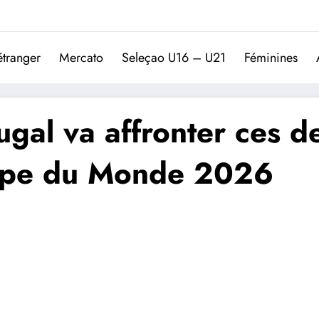
Trivela
L'actualité du football port
étranger
Mercato
Seleçao U16 – U21
Féminines
rtugal va affronter ces 
oupe du Monde 2026