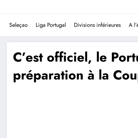
Aller
au
contenu
Seleçao
Liga Portugal
Divisions inférieures
A l’
C’est officiel, le Po
préparation à la C