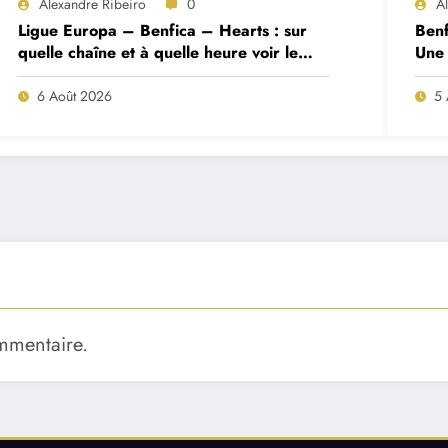
Alexandre Ribeiro
0
A
Ligue Europa – Benfica – Hearts : sur
Benf
quelle chaîne et à quelle heure voir le
Une 
match ?
deux
6 Août 2026
5 
mmentaire.