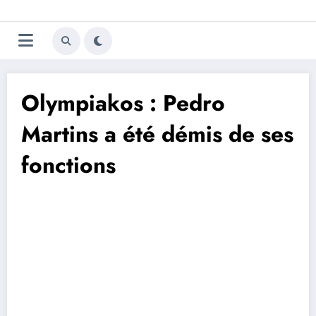
Aller
Trivela
L'actualité du football
au
contenu
portugais
Olympiakos : Pedro
Martins a été démis de ses
fonctions