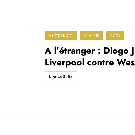
A L'ÉTRANGER
A LA UNE
ACTU
A l’étranger : Diogo J
Liverpool contre We
Lire La Suite