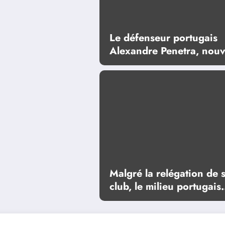
Le défenseur portugais
Alexandre Penetra, nouv
tête d’affiche d’un projet
ambitieux
Malgré la relégation de 
club, le milieu portugais
Florentino Luís va rester
Premier League