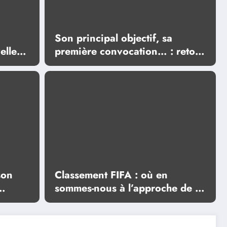
Son principal objectif, sa
elle
première convocation… : retour
 très
sur les moments forts de la
première interview du
sélectionneur portugais Jorge
Jesus
son
Classement FIFA : où en
sommes-nous à l’approche de la
 en
Finale de la Coupe du Monde
2026 ?