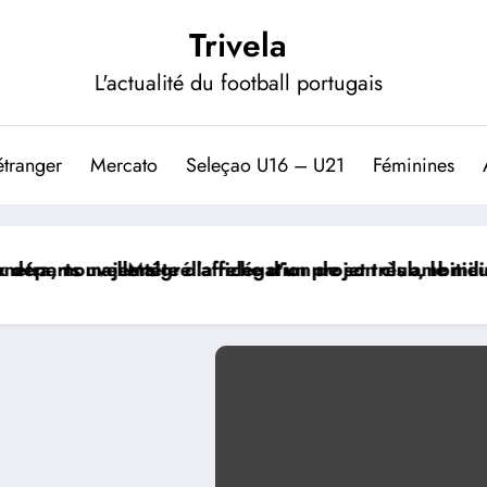
Trivela
L'actualité du football portugais
étranger
Mercato
Seleçao U16 – U21
Féminines
ffiche d’un projet très ambitieux
 relégation de son club, le milieu portugais Florentin
Le paradoxe 