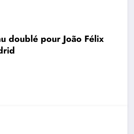
au doublé pour João Félix
drid