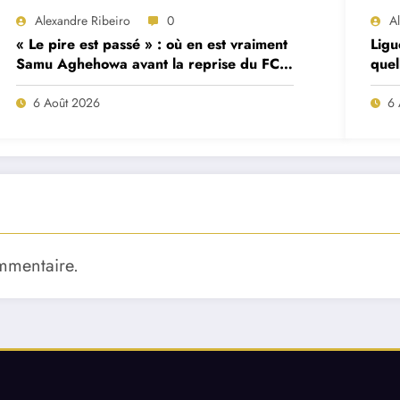
Alexandre Ribeiro
0
A
« Le pire est passé » : où en est vraiment
Ligu
Samu Aghehowa avant la reprise du FC
quel
Porto ?
mat
6 Août 2026
6 
mmentaire.