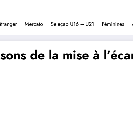
Trivela
L'actualité du football port
étranger
Mercato
Seleçao U16 – U21
Féminines
isons de la mise à l’éc