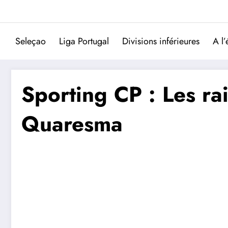
Aller
au
contenu
Seleçao
Liga Portugal
Divisions inférieures
A l’
Sporting CP : Les ra
Quaresma