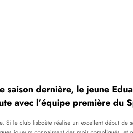
de saison dernière, le jeune Edu
te avec l’équipe première du S
. Si le club lisboète réalise un excellent début de 
ques joueurs connaissent des mois compliqués, et na