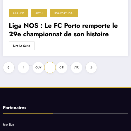
A LA UNE
ACTU
LIGA PORTUGAL
Liga NOS : Le FC Porto remporte le
29e championnat de son histoire
Lire La Suite
Pagination
…
…
1
609
610
611
710
des
publications
Partenaires
foot live