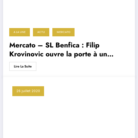
A LA UNE
ACTU
MERCATO
Mercato – SL Benfica : Filip
Krovinovic ouvre la porte à un
retour
Lire La Suite
26 juillet 2020