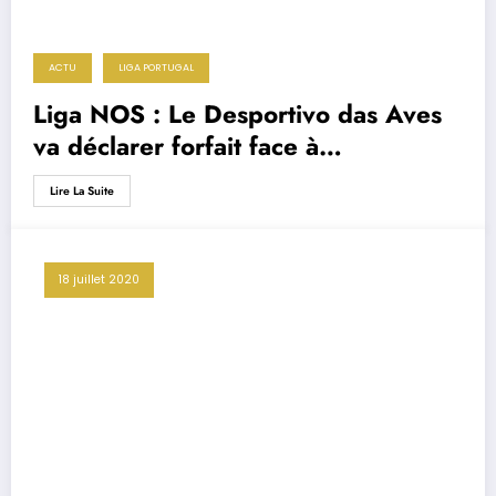
ACTU
LIGA PORTUGAL
Liga NOS : Le Desportivo das Aves
va déclarer forfait face à
Portimonense
Lire La Suite
18 juillet 2020