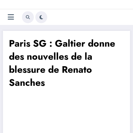
Aller
Trivela
L'actualité du football
au
contenu
portugais
Paris SG : Galtier donne
des nouvelles de la
blessure de Renato
Sanches