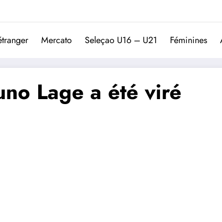
Trivela
L'actualité du football port
étranger
Mercato
Seleçao U16 – U21
Féminines
no Lage a été viré