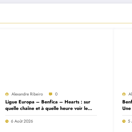
Alexandre Ribeiro
0
A
Ligue Europa – Benfica – Hearts : sur
Benf
quelle chaîne et à quelle heure voir le
Une 
match ?
deux
6 Août 2026
5 