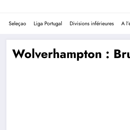
Aller
au
contenu
Seleçao
Liga Portugal
Divisions inférieures
A l’
Wolverhampton : Bru