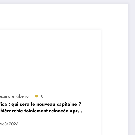
lexandre Ribeiro
0
ica : qui sera le nouveau capitaine ?
hiérarchie totalement relancée après
 départs majeurs
Août 2026