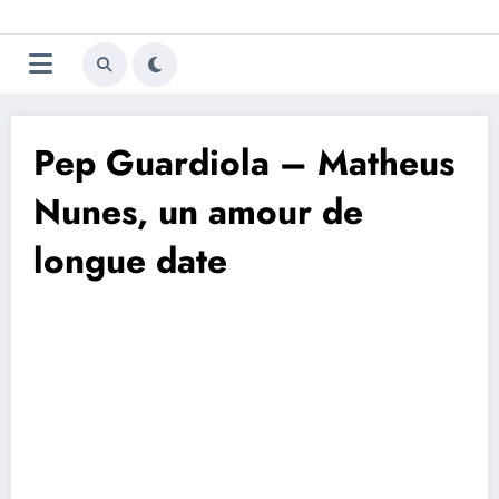
Aller
Trivela
L'actualité du football
au
contenu
portugais
Pep Guardiola – Matheus
Nunes, un amour de
longue date