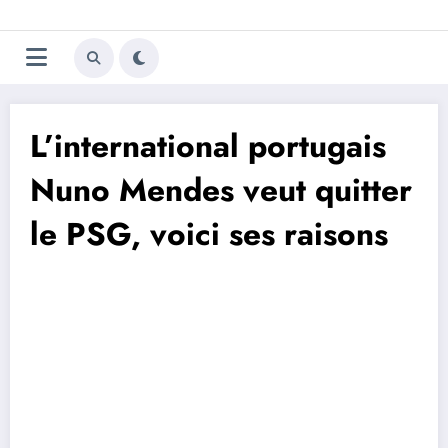
Aller
Trivela
L'actualité du football
au
contenu
portugais
L’international portugais
Nuno Mendes veut quitter
le PSG, voici ses raisons