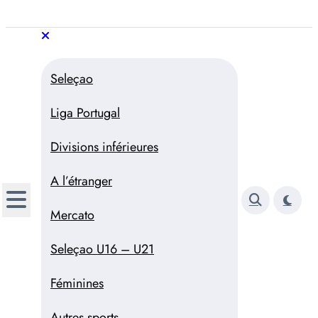
Aller
au
Trivela
L'actualité du football
contenu
portugais
Trivela
L'actualité du football portugais
Seleçao
Liga Portugal
Divisions inférieures
A l’étranger
Mercato
Seleçao U16 – U21
Féminines
Autres sports