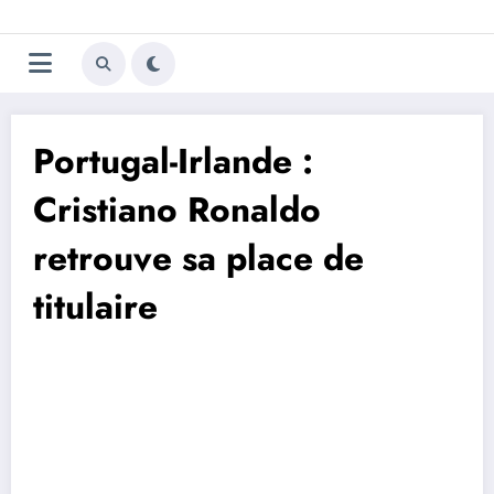
Aller
Trivela
L'actualité du football
au
contenu
portugais
Portugal-Irlande :
Cristiano Ronaldo
retrouve sa place de
titulaire