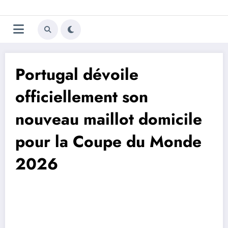
Aller
Trivela
L'actualité du football
au
contenu
portugais
Portugal dévoile
officiellement son
nouveau maillot domicile
pour la Coupe du Monde
2026