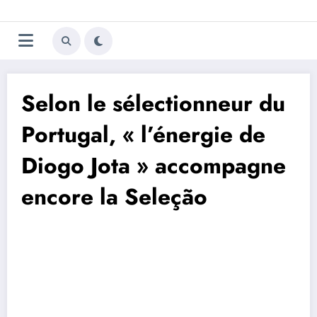
Aller
Trivela
L'actualité du football
au
contenu
portugais
Selon le sélectionneur du
Portugal, « l’énergie de
Diogo Jota » accompagne
encore la Seleção