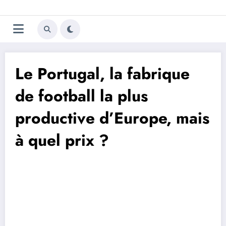
Aller
Trivela
L'actualité du football
au
contenu
portugais
Le Portugal, la fabrique
de football la plus
productive d’Europe, mais
à quel prix ?