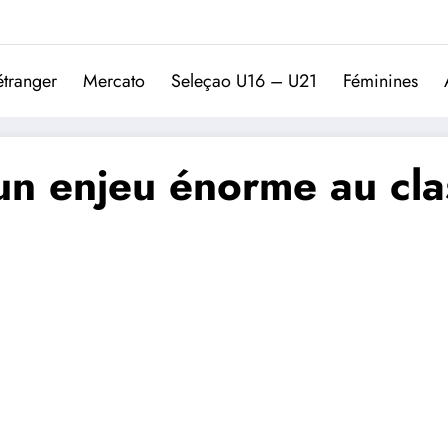
Trivela
L'actualité du football port
étranger
Mercato
Seleçao U16 – U21
Féminines
 un enjeu énorme au cl