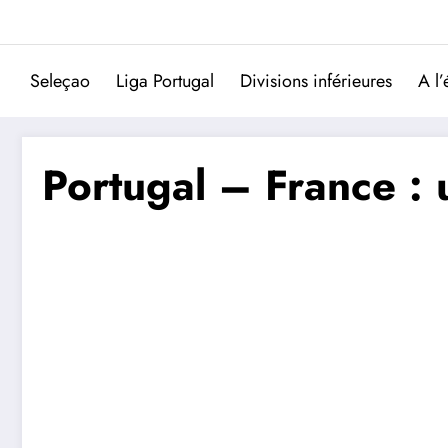
Aller
au
contenu
Seleçao
Liga Portugal
Divisions inférieures
A l’
Portugal – France :