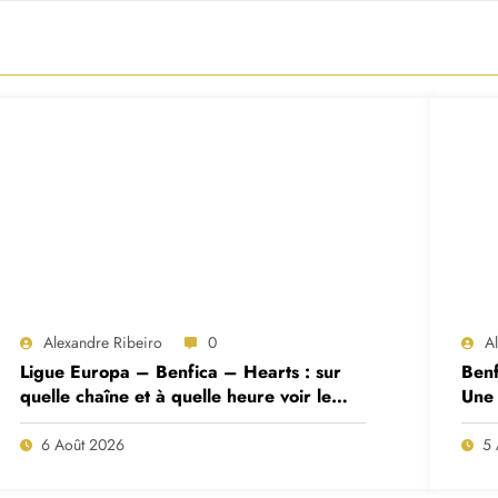
Alexandre Ribeiro
0
A
Ligue Europa – Benfica – Hearts : sur
Benf
quelle chaîne et à quelle heure voir le
Une 
match ?
deux
6 Août 2026
5 