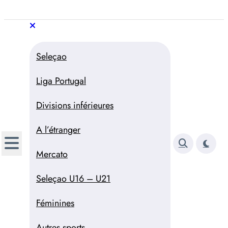
Aller
au
Trivela
L'actualité du football
contenu
portugais
Trivela
L'actualité du football portugais
Seleçao
Liga Portugal
Divisions inférieures
A l’étranger
Mercato
Seleçao U16 – U21
Féminines
Autres sports