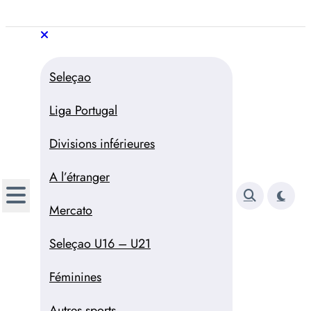
Aller
au
Trivela
L'actualité du football
contenu
portugais
Trivela
L'actualité du football portugais
Seleçao
Liga Portugal
Divisions inférieures
A l’étranger
Mercato
Seleçao U16 – U21
Féminines
Autres sports