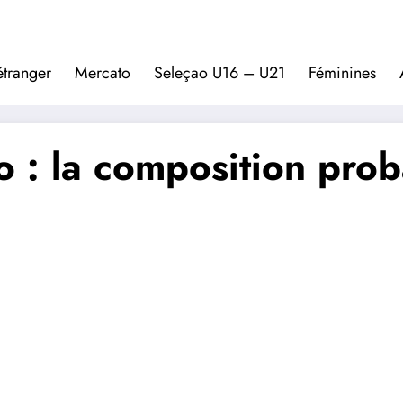
Trivela
L'actualité du football port
étranger
Mercato
Seleçao U16 – U21
Féminines
 : la composition prob