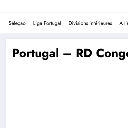
Aller
au
contenu
Seleçao
Liga Portugal
Divisions inférieures
A l’
Portugal – RD Congo