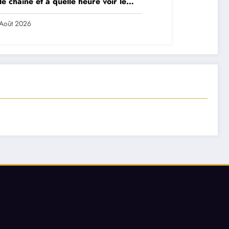
le chaîne et à quelle heure voir le
ch ?
Août 2026