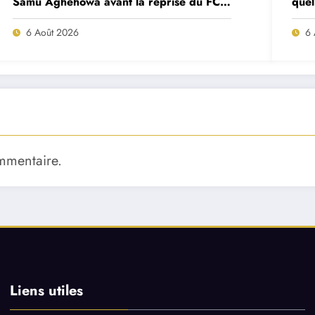
Samu Aghehowa avant la reprise du FC
quel
Porto ?
mat
6 Août 2026
6 
mmentaire.
Liens utiles