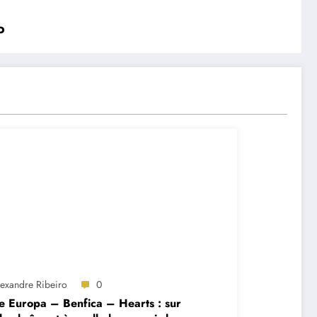
o
lexandre Ribeiro
0
e Europa – Benfica – Hearts : sur