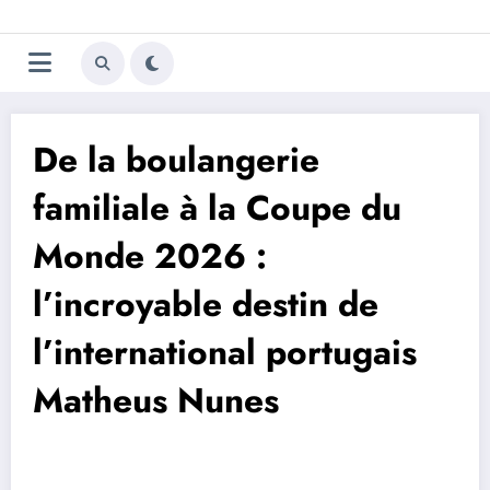
Aller
Trivela
L'actualité du football
au
contenu
portugais
De la boulangerie
familiale à la Coupe du
Monde 2026 :
l’incroyable destin de
l’international portugais
Matheus Nunes