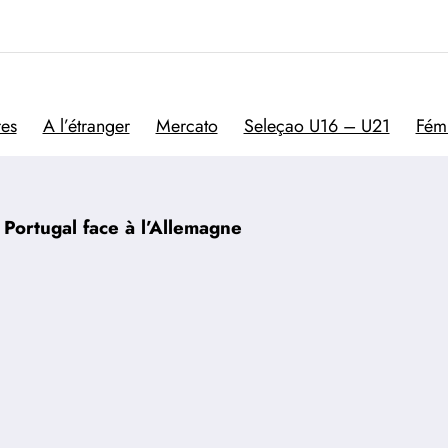
Trivela
L'actualité du football por
res
A l’étranger
Mercato
Seleçao U16 – U21
Fém
 Portugal face à l’Allemagne