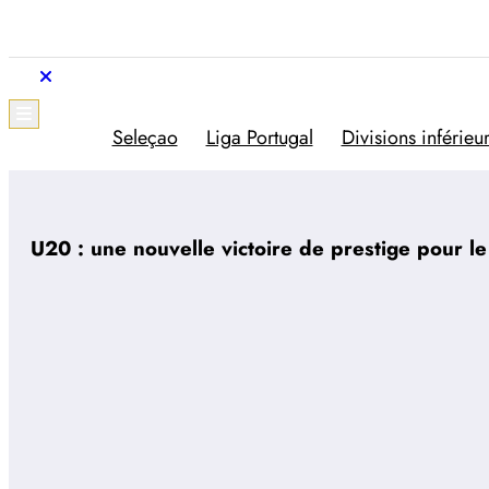
Aller
au
contenu
Trivela
L'actualité du football portugais
Seleçao
Liga Portugal
Divisions inférieu
U20 : une nouvelle victoire de prestige pour le