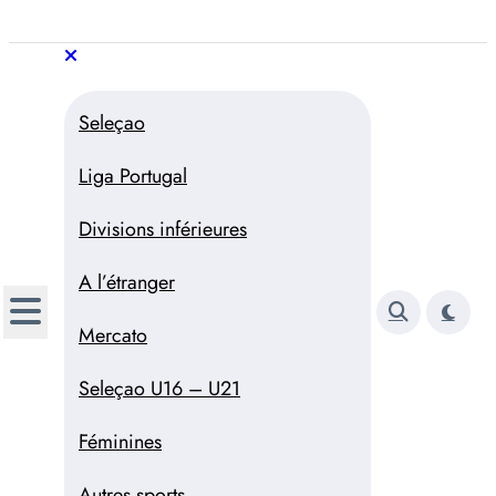
Aller
au
Trivela
L'actualité du football
contenu
portugais
Trivela
L'actualité du football portugais
Seleçao
Liga Portugal
Divisions inférieures
A l’étranger
Mercato
Seleçao U16 – U21
Féminines
Autres sports