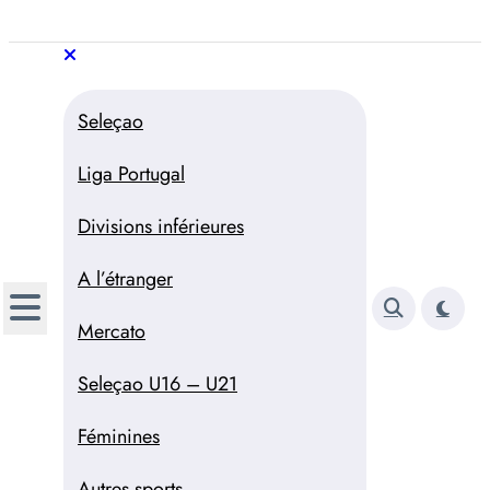
Aller
au
Trivela
L'actualité du football
contenu
portugais
Trivela
L'actualité du football portugais
Seleçao
Liga Portugal
Divisions inférieures
A l’étranger
Mercato
Seleçao U16 – U21
Féminines
Autres sports