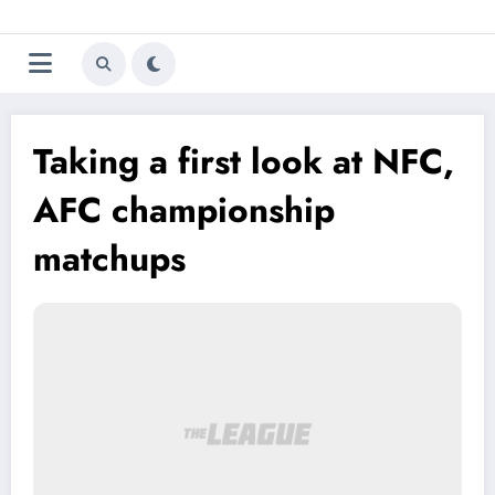
Aller
Trivela
L'actualité du football
au
contenu
portugais
Taking a first look at NFC,
AFC championship
matchups