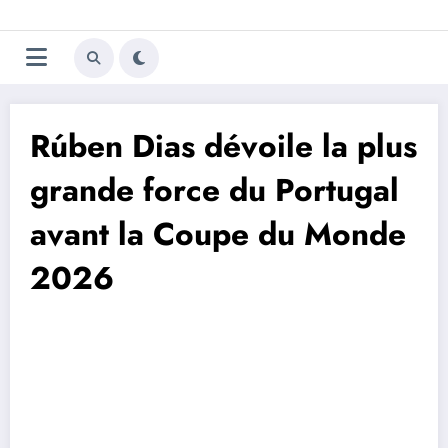
Aller
Trivela
L'actualité du football
au
contenu
portugais
Rúben Dias dévoile la plus
grande force du Portugal
avant la Coupe du Monde
2026