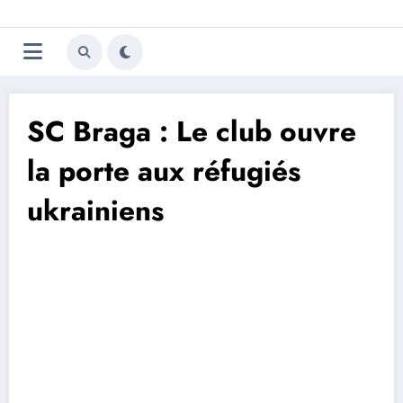
Aller
Trivela
L'actualité du football
au
contenu
portugais
SC Braga : Le club ouvre
la porte aux réfugiés
ukrainiens