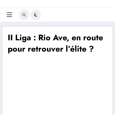
Aller
Trivela
L'actualité du football
au
contenu
portugais
II Liga : Rio Ave, en route
pour retrouver l’élite ?