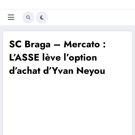
Aller
Trivela
L'actualité du football
au
contenu
portugais
SC Braga – Mercato :
L’ASSE lève l’option
d’achat d’Yvan Neyou