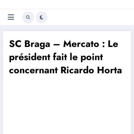
Aller
Trivela
L'actualité du football
au
contenu
portugais
SC Braga – Mercato : Le
président fait le point
concernant Ricardo Horta