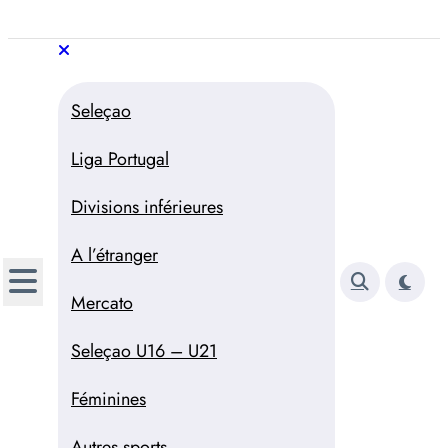
Aller
au
Trivela
L'actualité du football
contenu
portugais
Trivela
L'actualité du football portugais
Seleçao
Liga Portugal
Divisions inférieures
A l’étranger
Mercato
Seleçao U16 – U21
Féminines
Autres sports