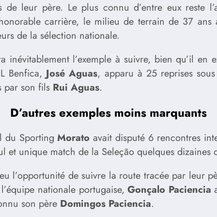
es de leur père. Le plus connu d’entre eux reste l’
honorable carrière, le milieu de terrain de 37 ans 
urs de la sélection nationale.
a inévitablement l’exemple à suivre, bien qu’il en ex
SL Benfica,
José Aguas
, apparu à 25 reprises sous
 par son fils
Rui Aguas
.
D’autres exemples moins marquants
al du Sporting
Morato
avait disputé 6 rencontres int
l et unique match de la Seleção quelques dizaines d
u l’opportunité de suivre la route tracée par leur p
 l’équipe nationale portugaise,
Gonçalo Paciencia
a
 connu son père
Domingos Paciencia
.