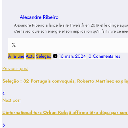
Alexandre Ribeiro
Alexandre Ribeiro a lancé le site Trivela.fr en 2019 et le dirige au
c’est avec toute son énergie et son implication qu’il fait vivre ce m
A la une
Actu
Seleçao
16 mars 2024
0 Commentaires
Previous post
Seleção : 32 Portugais convoqués, Roberto Martinez expl
Next post
L’international turc Orkun Kökçü affirme être déçu par son 