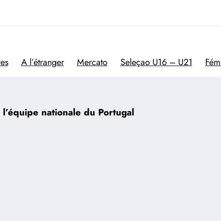
Trivela
L'actualité du football por
res
A l’étranger
Mercato
Seleçao U16 – U21
Fém
r l’équipe nationale du Portugal