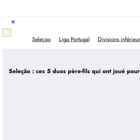
Aller
au
contenu
Trivela
L'actualité du football portugais
Seleçao
Liga Portugal
Divisions inférieu
Seleção : ces 5 duos père-fils qui ont joué pou